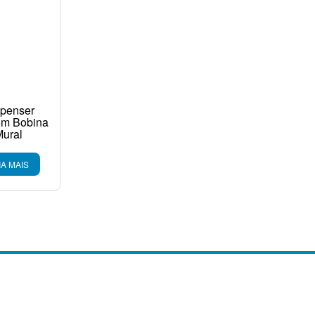
spenser
om Bobina
Mural
IA MAIS