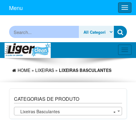
Skip
Menu
Toggl
to
navig
the
content
Procurar
Toggl
navig
HOME
»
LIXEIRAS
» LIXEIRAS BASCULANTES
CATEGORIAS DE PRODUTO
Lixeiras Basculantes
×