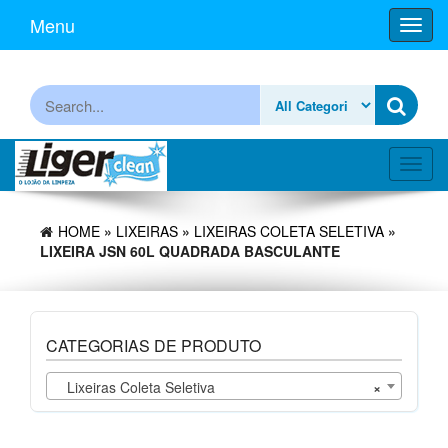
Skip
Menu
Toggl
to
navig
the
content
Procurar
Toggl
navig
HOME
»
LIXEIRAS
»
LIXEIRAS COLETA SELETIVA
»
LIXEIRA JSN 60L QUADRADA BASCULANTE
CATEGORIAS DE PRODUTO
Lixeiras Coleta Seletiva
×