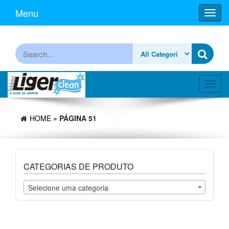
Skip
Menu
Toggl
to
navig
the
content
Procurar
Toggl
navig
HOME
» PÁGINA 51
CATEGORIAS DE PRODUTO
Selecione uma categoria