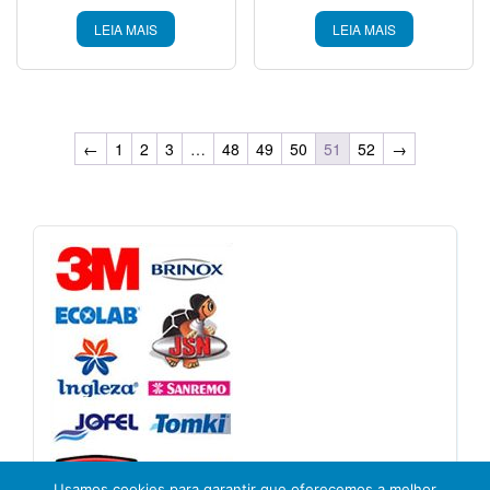
LEIA MAIS
LEIA MAIS
←
1
2
3
…
48
49
50
51
52
→
Usamos cookies para garantir que oferecemos a melhor