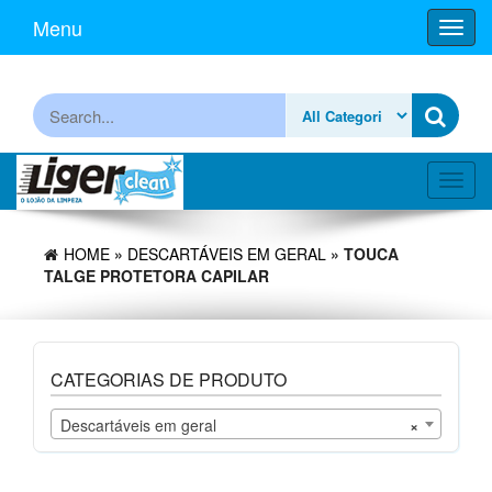
Skip
Menu
Toggl
to
navig
the
content
Procurar
Toggl
navig
HOME
»
DESCARTÁVEIS EM GERAL
» TOUCA
TALGE PROTETORA CAPILAR
CATEGORIAS DE PRODUTO
Descartáveis em geral
×