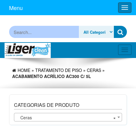
Skip
Menu
Toggl
to
navig
the
content
Procurar
Toggl
navig
HOME
»
TRATAMENTO DE PISO
»
CERAS
»
ACABAMENTO ACRÍLICO AC300 C/ 5L
CATEGORIAS DE PRODUTO
Ceras
×