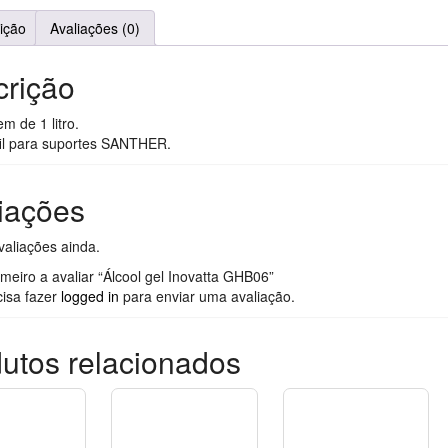
ição
Avaliações (0)
rição
 de 1 litro.
fil para suportes SANTHER.
iações
aliações ainda.
imeiro a avaliar “Álcool gel Inovatta GHB06”
cisa fazer
logged in
para enviar uma avaliação.
utos relacionados