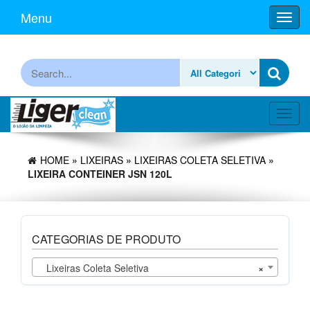
Skip
Menu
Toggl
to
navig
the
content
Procurar
Toggl
navig
HOME
»
LIXEIRAS
»
LIXEIRAS COLETA SELETIVA
»
LIXEIRA CONTEINER JSN 120L
CATEGORIAS DE PRODUTO
Lixeiras Coleta Seletiva
×