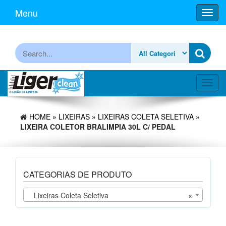
Skip
Menu
Toggl
to
navig
the
content
Procurar
Toggl
navig
HOME
»
LIXEIRAS
»
LIXEIRAS COLETA SELETIVA
»
LIXEIRA COLETOR BRALIMPIA 30L C/ PEDAL
CATEGORIAS DE PRODUTO
Lixeiras Coleta Seletiva
×