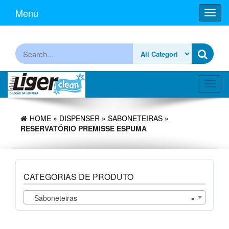
Skip
Menu
Toggl
to
navig
the
content
Procurar
Toggl
navig
HOME
»
DISPENSER
»
SABONETEIRAS
»
RESERVATÓRIO PREMISSE ESPUMA
CATEGORIAS DE PRODUTO
Saboneteiras
×