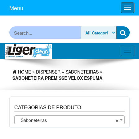
Skip
Menu
Toggl
to
navig
the
content
Procurar
Toggl
navig
HOME
»
DISPENSER
»
SABONETEIRAS
»
SABONETEIRA PREMISSE VELOX ESPUMA
CATEGORIAS DE PRODUTO
Saboneteiras
×