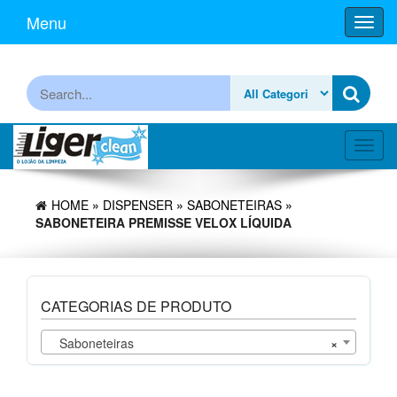
Skip
Menu
Toggl
to
navig
the
content
Procurar
Toggl
navig
HOME
»
DISPENSER
»
SABONETEIRAS
»
SABONETEIRA PREMISSE VELOX LÍQUIDA
CATEGORIAS DE PRODUTO
Saboneteiras
×