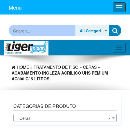
Skip
Menu
Toggl
to
navig
the
content
Procurar
Toggl
navig
HOME
»
TRATAMENTO DE PISO
»
CERAS
»
ACABAMENTO INGLEZA ACRILICO UHS PEMIUM
AC800 C/ 5 LITROS
CATEGORIAS DE PRODUTO
Ceras
×