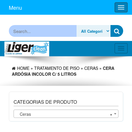
Skip
Menu
Toggl
to
navig
the
content
Procurar
Toggl
navig
HOME
»
TRATAMENTO DE PISO
»
CERAS
» CERA
ARDÓSIA INCOLOR C/ 5 LITROS
CATEGORIAS DE PRODUTO
Ceras
×