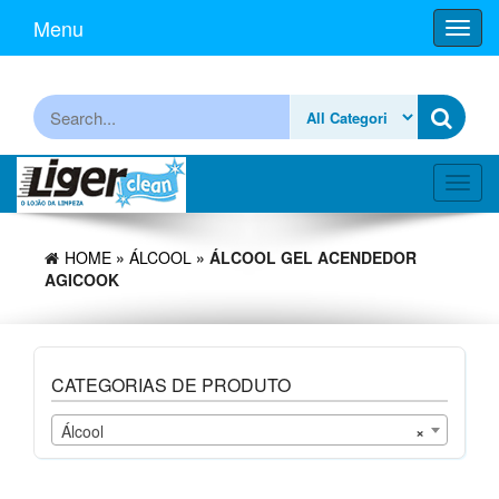
Skip
Menu
Toggl
to
navig
the
content
Procurar
Toggl
navig
HOME
»
ÁLCOOL
» ÁLCOOL GEL ACENDEDOR
AGICOOK
CATEGORIAS DE PRODUTO
Álcool
×