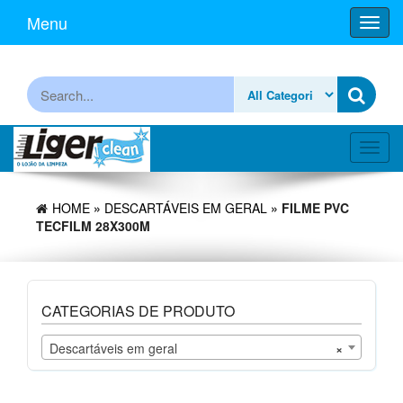
Skip
Menu
Toggl
to
navig
the
content
Procurar
Toggl
navig
HOME
»
DESCARTÁVEIS EM GERAL
» FILME PVC
TECFILM 28X300M
CATEGORIAS DE PRODUTO
Descartáveis em geral
×